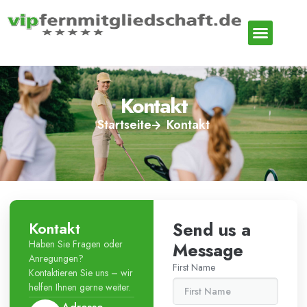
Kontakt
Startseite
Kontakt
Kontakt
Send us a
Haben Sie Fragen oder
Message
Anregungen?
First Name
Kontaktieren Sie uns – wir
helfen Ihnen gerne weiter.