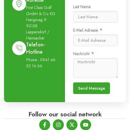
Adresse
Last Name
First Class Golf
GmbH & Co. KG
Hangweg 9
93138
E-Mail Adresse
Lappersdorf /
Hainsacker
Telefon-
Hotline
Nachricht
Phone : 0941 46
52 14 66
Send Message
Follow our social network