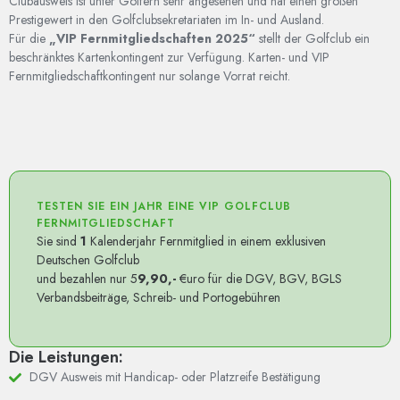
Clubausweis ist unter Golfern sehr angesehen und hat einen großen
Prestigewert in den Golfclubsekretariaten im In- und Ausland.
Für die
„VIP Fernmitgliedschaften 2025“
stellt der Golfclub ein
beschränktes Kartenkontingent zur Verfügung.
Karten- und VIP
Fernmitgliedschaftkontingent nur solange Vorrat reicht.
TESTEN SIE EIN JAHR EINE VIP GOLFCLUB
FERNMITGLIEDSCHAFT
Sie sind
1
Kalenderjahr Fernmitglied in einem exklusiven
Deutschen Golfclub
und bezahlen nur 5
9,90,-
€uro für die DGV, BGV, BGLS
Verbandsbeiträge, Schreib- und Portogebühren
Die Leistungen:
DGV Ausweis mit Handicap- oder Platzreife Bestätigung