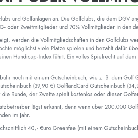
ubs und Golfanlagen an. Die Golfclubs, die dem DGV an
cG- oder Zweitmitglieder und 70% Vollmitglieder in den de
eigt, werden die Vollmitgliedschaften in den Golfclubs we
öchte möglichst viele Plätze spielen und bezahlt dafür üb
einen Handicap-Index führt. Ein volles Spielrecht auf de
gebühr noch mit einem Gutscheinbuch, wie z. B. dem Golf
utscheinbuch (39,90 €) GolflandCard Gutscheinbuch (34,90
ür die Runde, der Zweite spielt kostenlos oder dieser Gol
latzbetreiber lägst erkannt, denn wenn über 200.000 Gol
nden im Jahr.
hscnittlich 40,- €uro Greenfee (mit einem Gutscheinbuch