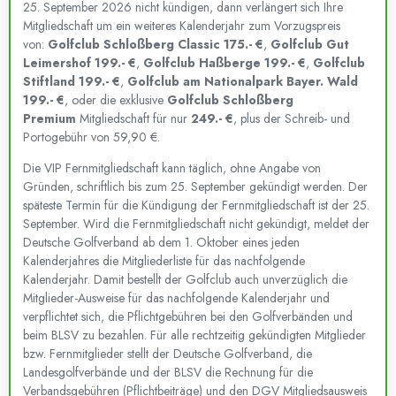
25. September 2026 nicht kündigen, dann verlängert sich Ihre
Mitgliedschaft um ein weiteres Kalenderjahr zum Vorzugspreis
von:
Golfclub Schloßberg Classic 175.- €
,
Golfclub Gut
Leimershof 199.- €
,
Golfclub Haßberge 199.- €
,
Golfclub
Stiftland 199.- €
,
Golfclub am Nationalpark Bayer. Wald
199.- €
, oder die exklusive
Golfclub Schloßberg
Premium
Mitgliedschaft für nur
249.- €
, plus der Schreib- und
Portogebühr von 59,90 €.
Die VIP Fernmitgliedschaft kann täglich, ohne Angabe von
Gründen, schriftlich bis zum 25. September gekündigt werden. Der
späteste Termin für die Kündigung der Fernmitgliedschaft ist der 25.
September. Wird die Fernmitgliedschaft nicht gekündigt, meldet der
Deutsche Golfverband ab dem 1. Oktober eines jeden
Kalenderjahres die Mitgliederliste für das nachfolgende
Kalenderjahr. Damit bestellt der Golfclub auch unverzüglich die
Mitglieder-Ausweise für das nachfolgende Kalenderjahr und
verpflichtet sich, die Pflichtgebühren bei den Golfverbänden und
beim BLSV zu bezahlen. Für alle rechtzeitig gekündigten Mitglieder
bzw. Fernmitglieder stellt der Deutsche Golfverband, die
Landesgolfverbände und der BLSV die Rechnung für die
Verbandsgebühren (Pflichtbeiträge) und den DGV Mitgliedsausweis