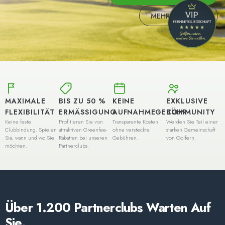
MEHR ERFAHREN
MAXIMALE
BIS ZU 50 %
KEINE
EXKLUSIVE
FLEXIBILITÄT
ERMÄSSIGUNG
AUFNAHMEGEBÜHR
COMMUNITY
Keine feste
Profitieren Sie von
Transparente Kosten
Werden Sie Teil einer
Clubbindung. Spielen
attraktiven Greenfee-
ohne versteckte
starken Gemeinschaft
Sie, wann und wo Sie
Rabatten bei unseren
Gebühren.
von Golfern.
möchten.
Partnerclubs.
Über 1.200 Partnerclubs Warten Auf
Sie.